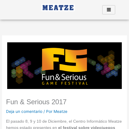
Ir
al
contenido
Fun & Serious 2017
Deja un comentario
/ Por
Meatze
El pasado 8, 9 y 10 de Diciembre, el Centro Informático Meatze
hemos estado presentes en
el festival sobre videojuegos