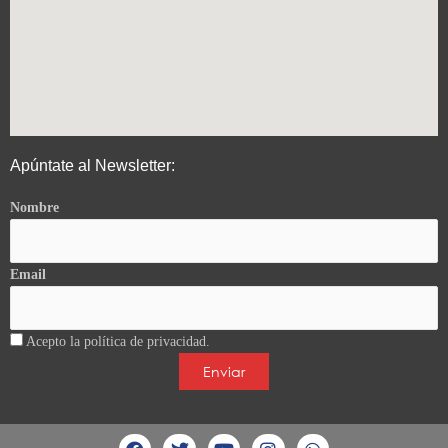
Apúntate al Newsletter:
Nombre
Email
Acepto la política de privacidad.
F
T
Y
I
W