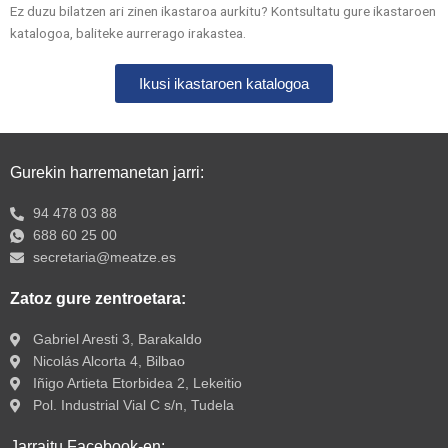
Ez duzu bilatzen ari zinen ikastaroa aurkitu? Kontsultatu gure ikastaroen
katalogoa, baliteke aurrerago irakastea.
Ikusi ikastaroen katalogoa
Gurekin harremanetan jarri:
94 478 03 88
688 60 25 00
secretaria@meatze.es
Zatoz gure zentroetara:
Gabriel Aresti 3, Barakaldo
Nicolás Alcorta 4, Bilbao
Iñigo Artieta Etorbidea 2, Lekeitio
Pol. Industrial Vial C s/n, Tudela
Jarraitu Facebook-en: