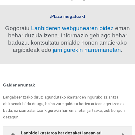
¡Plaza mugatuak!
Gogoratu
Lanbideren webgunearen bidez
eman
behar duzula izena. Informazio gehiago behar
baduzu, kontsultatu orrialde honen amaierako
argibideak edo
jarri gurekin harremanetan
.
Galder arruntak
Langabeentzako diruz lagundutako ikastaroen inguruko zalantza
ohikoenak bildu ditugu, baina zure galdera horien artean agertzen ez
bada, ez izan zalantzarik gurekin harremanetan jartzeko, zuk konpon
dezagun.
Lanbide ikastaroa har dezaket lanean ari