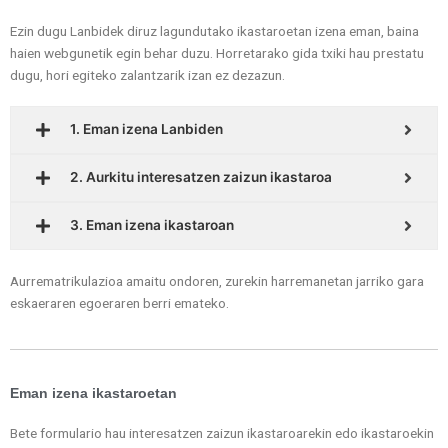
Ezin dugu Lanbidek diruz lagundutako ikastaroetan izena eman, baina
haien webgunetik egin behar duzu. Horretarako gida txiki hau prestatu
dugu, hori egiteko zalantzarik izan ez dezazun.
1. Eman izena Lanbiden
2. Aurkitu interesatzen zaizun ikastaroa
3. Eman izena ikastaroan
Aurrematrikulazioa amaitu ondoren, zurekin harremanetan jarriko gara
eskaeraren egoeraren berri emateko.
Eman izena ikastaroetan
Bete formulario hau interesatzen zaizun ikastaroarekin edo ikastaroekin