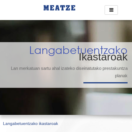
Ir
al
contenido
Langabetuentzako
Ikastaroak
Lan merkatuan sartu ahal izateko diseinatutako prestakuntza
planak
Langabetuentzako ikastaroak