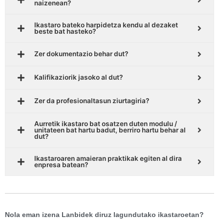
naizenean?
Ikastaro bateko harpidetza kendu al dezaket
beste bat hasteko?
Zer dokumentazio behar dut?
Kalifikaziorik jasoko al dut?
Zer da profesionaltasun ziurtagiria?
Aurretik ikastaro bat osatzen duten modulu /
unitateen bat hartu badut, berriro hartu behar al
dut?
Ikastaroaren amaieran praktikak egiten al dira
enpresa batean?
Nola eman izena Lanbidek diruz lagundutako ikastaroetan?