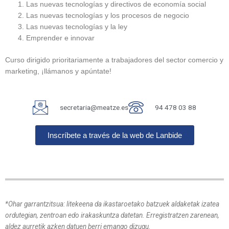
Las nuevas tecnologías y directivos de economía social
Las nuevas tecnologías y los procesos de negocio
Las nuevas tecnologías y la ley
Emprender e innovar
Curso dirigido prioritariamente a trabajadores del sector comercio y
marketing, ¡llámanos y apúntate!
secretaria@meatze.es
94 478 03 88
Inscríbete a través de la web de Lanbide
*Ohar garrantzitsua: litekeena da ikastaroetako batzuek aldaketak izatea
ordutegian, zentroan edo irakaskuntza datetan. Erregistratzen zarenean,
aldez aurretik azken datuen berri emango dizugu.