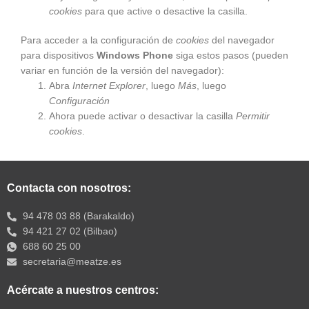
cookies
para que active o desactive la casilla.
Para acceder a la configuración de
cookies
del navegador
para dispositivos
Windows Phone
siga estos pasos (pueden
variar en función de la versión del navegador):
Abra
Internet Explorer
, luego
Más
, luego
Configuración
Ahora puede activar o desactivar la casilla
Permitir
cookies
.
Contacta con nosotros:
94 478 03 88 (Barakaldo)
94 421 27 02 (Bilbao)
688 60 25 00
secretaria@meatze.es
Acércate a nuestros centros: